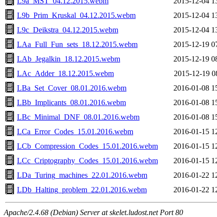
L9a_MST_04.12.2015.webm
2015-12-04 1
L9b_Prim_Kruskal_04.12.2015.webm
2015-12-04 1
L9c_Deikstra_04.12.2015.webm
2015-12-04 1
LAa_Full_Fun_sets_18.12.2015.webm
2015-12-19 0
LAb_Jegalkin_18.12.2015.webm
2015-12-19 0
LAc_Adder_18.12.2015.webm
2015-12-19 0
LBa_Set_Cover_08.01.2016.webm
2016-01-08 1
LBb_Implicants_08.01.2016.webm
2016-01-08 1
LBc_Minimal_DNF_08.01.2016.webm
2016-01-08 1
LCa_Error_Codes_15.01.2016.webm
2016-01-15 1
LCb_Compression_Codes_15.01.2016.webm
2016-01-15 1
LCc_Criptography_Codes_15.01.2016.webm
2016-01-15 1
LDa_Turing_machines_22.01.2016.webm
2016-01-22 1
LDb_Halting_problem_22.01.2016.webm
2016-01-22 1
Apache/2.4.68 (Debian) Server at skelet.ludost.net Port 80